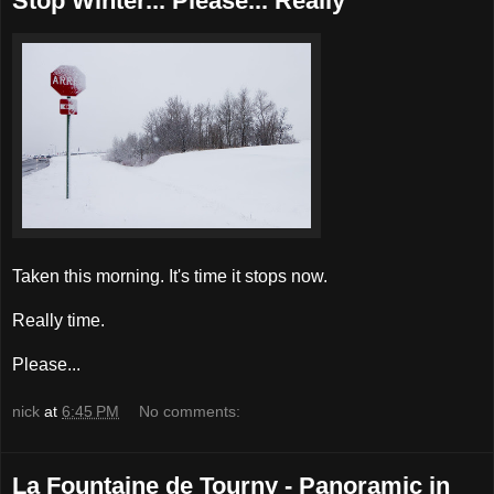
Stop Winter... Please... Really
Taken this morning. It's time it stops now.
Really time.
Please...
nick
at
6:45 PM
No comments:
La Fountaine de Tourny - Panoramic in